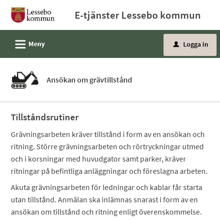
Välkommen
E-tjänster Lessebo kommun
till
e-
L
Meny
Logga in
tjänster
u
-
Lessebo
Ansökan om grävtillstånd
kommun
Tillståndsrutiner
Grävningsarbeten kräver tillstånd i form av en ansökan och
ritning. Större grävningsarbeten och rörtryckningar utmed
och i korsningar med huvudgator samt parker, kräver
ritningar på befintliga anläggningar och föreslagna arbeten.
Akuta grävningsarbeten för ledningar och kablar får starta
utan tillstånd. Anmälan ska inlämnas snarast i form av en
ansökan om tillstånd och ritning enligt överenskommelse.