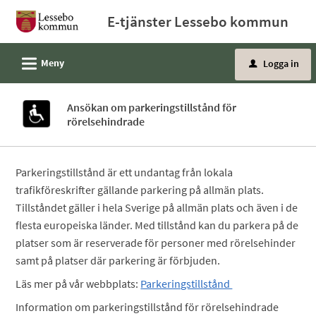
Välkommen
E-tjänster Lessebo kommun
till
e-
L
Meny
Logga in
tjänster
u
-
Lessebo
Ansökan om parkeringstillstånd för
rörelsehindrade
kommun
Parkeringstillstånd är ett undantag från lokala
trafikföreskrifter gällande parkering på allmän plats.
Tillståndet gäller i hela Sverige på allmän plats och även i de
flesta europeiska länder. Med tillstånd kan du parkera på de
platser som är reserverade för personer med rörelsehinder
samt på platser där parkering är förbjuden.
Läs mer på vår webbplats:
Parkeringstillstånd
Information om parkeringstillstånd för rörelsehindrade