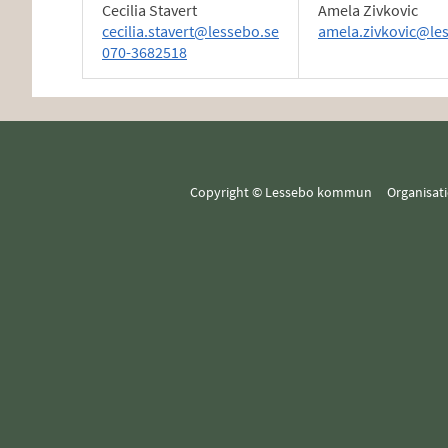
Cecilia Stavert
Amela Zivkovic
cecilia.stavert@lessebo.se
amela.zivkovic@le
070-3682518
Copyright © Lessebo kommun Organisa