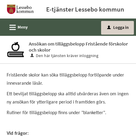
Välkommen
E-tjänster Lessebo kommun
till
e-
L
Meny
Logga in
tjänster
u
-
Ansökan om tilläggsbelopp Fristående förskolor
Lessebo
och skolor
kommun
Den här tjänsten kräver inloggning
Fristående skolor kan söka tilläggsbelopp fortlöpande under
innevarande läsår.
Ett beviljat tilläggsbelopp ska alltid utvärderas även om ingen
ny ansökan för ytterligare period i framtiden görs.
Rutiner för tilläggsbelopp finns under "blanketter".
Vid frågor: