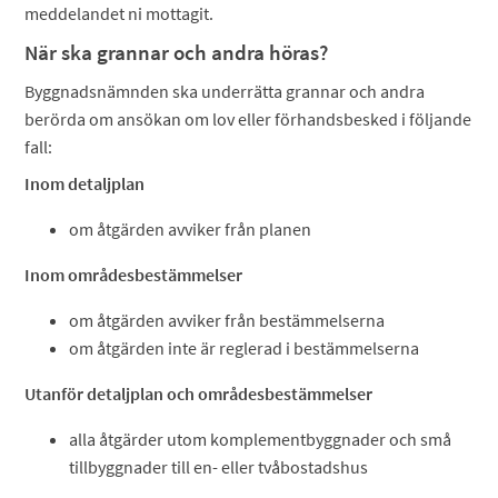
meddelandet ni mottagit.
När ska grannar och andra höras?
Byggnadsnämnden ska underrätta grannar och andra
berörda om ansökan om lov eller förhandsbesked i följande
fall:
Inom detaljplan
om åtgärden avviker från planen
Inom områdesbestämmelser
om åtgärden avviker från bestämmelserna
om åtgärden inte är reglerad i bestämmelserna
Utanför detaljplan och områdesbestämmelser
alla åtgärder utom komplementbyggnader och små
tillbyggnader till en- eller tvåbostadshus