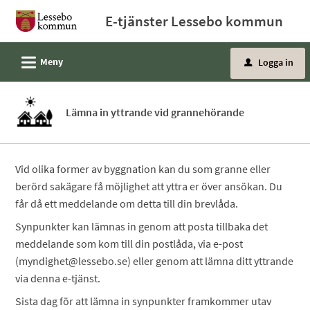
Välkommen
E-tjänster Lessebo kommun
till
e-
L
Meny
Logga in
tjänster
u
-
Lessebo
Lämna in yttrande vid grannehörande
kommun
Vid olika former av byggnation kan du som granne eller
berörd sakägare få möjlighet att yttra er över ansökan. Du
får då ett meddelande om detta till din brevlåda.
Synpunkter kan lämnas in genom att posta tillbaka det
meddelande som kom till din postlåda, via e-post
(myndighet@lessebo.se) eller genom att lämna ditt yttrande
via denna e-tjänst.
Sista dag för att lämna in synpunkter framkommer utav