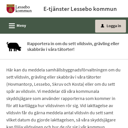
Välkommen
E-tjänster Lessebo kommun
till
e-
L
Meny
Logga in
tjänster
u
-
Lessebo
Rapportera in om du sett vildsvin, grävling eller
skabbräv i våra tätorter!
kommun
Här kan du meddela samhällsbyggnadsförvaltningen om du
sett vildsvin, grävling eller skabbräv i våra tätorter
(Hovmantorp, Lessebo, Skruv och Kosta) eller om du sett
spår av vildsvin. Vi meddelar då våra kommunala
skyddsjägare som använder rapporterna som kommer in
för att kartlägga hur vildsvinen rör sig. Vid iakttagelse av
vildsvin får du gärna meddela antal vildsvin du sett samt
vilket datum du gjorde iakttagelsen, så våra skyddsjägare
kan följa vildsvinen och hur de rör sig i vår kommun.