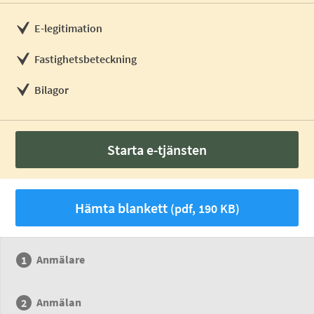
E-legitimation
Fastighetsbeteckning
Bilagor
Starta e-tjänsten
Hämta blankett
(pdf, 190 KB)
Anmälare
Anmälan