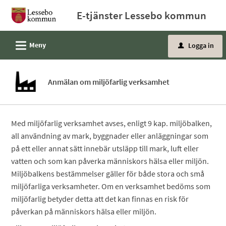
Välkommen
E-tjänster Lessebo kommun
till
e-
L
Meny
Logga in
tjänster
u
-
Lessebo
Anmälan om miljöfarlig verksamhet
kommun
Med miljöfarlig verksamhet avses, enligt 9 kap. miljöbalken,
all användning av mark, byggnader eller anläggningar som
på ett eller annat sätt innebär utsläpp till mark, luft eller
vatten och som kan påverka människors hälsa eller miljön.
Miljöbalkens bestämmelser gäller för både stora och små
miljöfarliga verksamheter. Om en verksamhet bedöms som
miljöfarlig betyder detta att det kan finnas en risk för
påverkan på människors hälsa eller miljön.