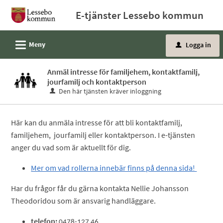
Välkommen
E-tjänster Lessebo kommun
till
e-
L
Meny
Logga in
tjänster
u
-
Anmäl intresse för familjehem, kontaktfamilj,
Lessebo
jourfamilj och kontaktperson
kommun
Den här tjänsten kräver inloggning
Här kan du anmäla intresse för att bli kontaktfamilj,
familjehem, jourfamilj eller kontaktperson. I e-tjänsten
anger du vad som är aktuellt för dig.
Mer om vad rollerna innebär finns på denna sida!
Har du frågor får du gärna kontakta Nellie Johansson
Theodoridou som är ansvarig handläggare.
telefon:
0478-127 46