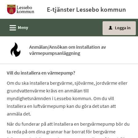
Välkommen
E-tjänster Lessebo kommun
till
e-
L
Meny
Logga in
tjänster
u
-
Lessebo
Anmälan/Ansökan om installation av
värmepumpsanläggning
kommun
Vill du installera en värmepump?
Om du ska installera bergvärme, sjövärme, jordvärme eller
grundvattenvärme krävs en anmälan till
myndighetsnämnden i Lessebo kommun. Om du vill
installera en luftvärmepump kan du göra det utan att
anmäla det.
När du funderar på att installera en bergvärmepump bör du
ta reda på om dina grannar har borrat för bergvärme