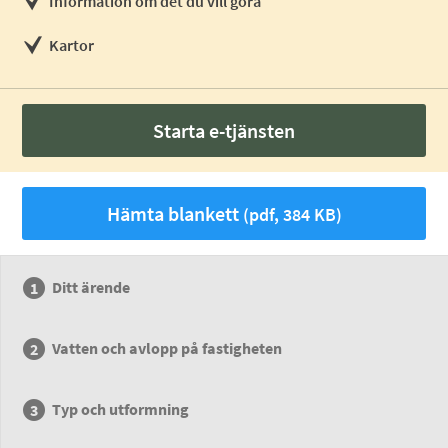
Information om det du vill göra
Kartor
Starta e-tjänsten
Hämta blankett
(pdf, 384 KB)
Ditt ärende
Vatten och avlopp på fastigheten
Typ och utformning