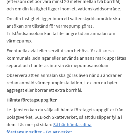
(eftersom det bör vara minst 20 meter mellan två borrhål)
och om din fastighet ligger inom ett vattenskyddsområde.
Om din fastighet ligger inom ett vattenskyddsområde ska
ansökan om tillstånd för värmepump göras.
Tillståndsansökan kan ta lite längre tid än anmälan om
värmepump.
Eventuella avtal eller servitut som behövs för att korsa
kommunala ledningar eller använda annans mark upprättas
separat och hanteras inte via värmepumpsansökan.
Observera att en anmälan ska göras även när du ändrar en
redan anmäld värmepumpinstallation, t.ex. om du byter
aggregat eller borrar ett extra borrhål.
Hämta företagsuppgifter
I e-tjänsten kan du välja att hämta företagets uppgifter från
Bolagsverket, SCB och Skatteverket, så att du slipper fylla i
dem. Läs mer på sidan:
Så här hämtas dina
företagsuppgifter – Bolagsverket